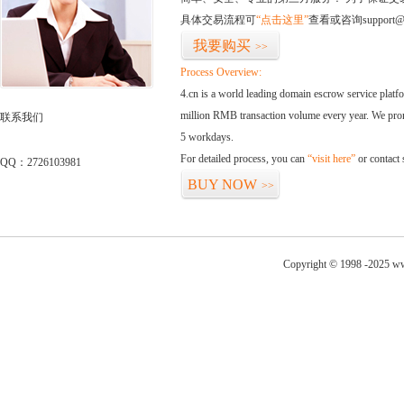
具体交易流程可
“点击这里”
查看或咨询support@
我要购买
>>
Process Overview:
4.cn is a world leading domain escrow service plat
million RMB transaction volume every year. We promi
联系我们
5 workdays.
For detailed process, you can
“visit here”
or contact
QQ：2726103981
BUY NOW
>>
Copyright © 1998 -2025 ww