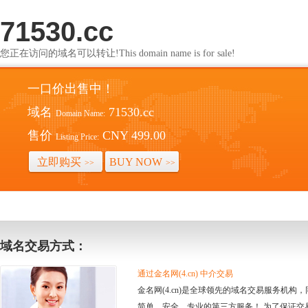
71530.cc
您正在访问的域名可以转让!This domain name is for sale!
一口价出售中！
域名
71530.cc
Domain Name:
售价
CNY 499.00
Listing Price:
立即购买
BUY NOW
>>
>>
域名交易方式：
通过金名网(4.cn) 中介交易
金名网(4.cn)是全球领先的域名交易服务机
简单、安全、专业的第三方服务！ 为了保证交